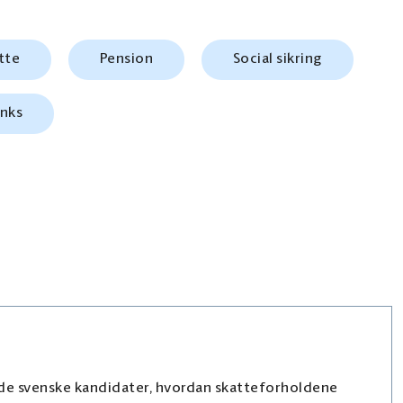
tte
Pension
Social sikring
inks
finde svenske kandidater, hvordan skatteforholdene