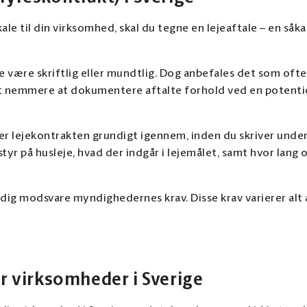
ale til din virksomhed, skal du tegne en lejeaftale – en såka
være skriftlig eller mundtlig. Dog anbefales det som oftest
et nemmere at dokumentere aftalte forhold ved en potentie
æser lejekontrakten grundigt igennem, inden du skriver unde
 styr på husleje, hvad der indgår i lejemålet, samt hvor lang
idig modsvare myndighedernes krav. Disse krav varierer alt
or virksomheder i Sverige