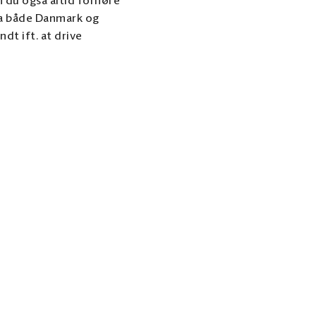
n du også altid forhøre
ra både Danmark og
dt ift. at drive