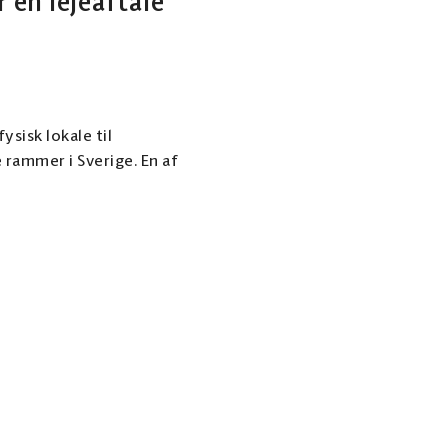
 en lejeaftale
ysisk lokale til
 rammer i Sverige. En af