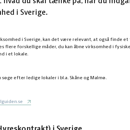
t hvad du skal tænke på, når du indgår
hed i Sverige.
rksomhed i Sverige, kan det være relevant, at også finde et f
s flere forskellige måder, du kan åbne virksomhed i fysiske
nd i et lokale.
 søge efter ledige lokaler i bl.a. Skåne og Malmø.
alguiden.se
Hyreskontrakt) i Sverige