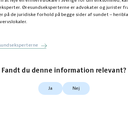
 at leje en erhvervslokale i Sverige for din virksomhed, ka
eksperter. Øresundseksperterne er advokater og jurister f
r på de juridiske forhold på begge sider af sundet – heriblan
vervslokaler.
sundseksperterne
Fandt du denne information relevant?
Ja
Nej