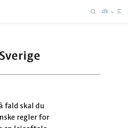
dk
 Sverige
å fald skal du
nske regler for