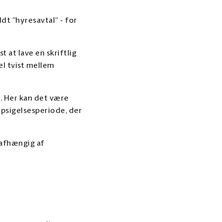
ldt ”hyresavtal” - for
 at lave en skriftlig
l tvist mellem
r. Her kan det være
 opsigelsesperiode, der
 afhængig af