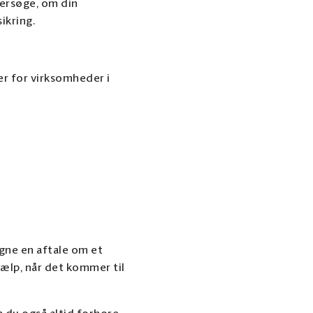
dersøge, om din
sikring.
er for virksomheder i
egne en aftale om et
jælp, når det kommer til