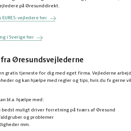
ejledere på Øresunddirekt.
 EURES-vejledere her
g i Sverige her
p fra Øresundsvejlederne
n gratis tjeneste for dig med eget firma. Vejlederne arbej
heder og kan hjælpe med regler og tips, hvis du fx gerne v
an bl.a. hjælpe med:
du bedst muligt driver forretning på tværs af Øresund
 faldgruber og problemer
ndigheder mm.