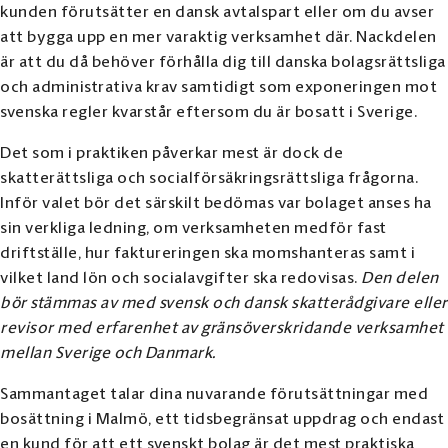
kunden förutsätter en dansk avtalspart eller om du avser
att bygga upp en mer varaktig verksamhet där. Nackdelen
är att du då behöver förhålla dig till danska bolagsrättsliga
och administrativa krav samtidigt som exponeringen mot
svenska regler kvarstår eftersom du är bosatt i Sverige.
Det som i praktiken påverkar mest är dock de
skatterättsliga och socialförsäkringsrättsliga frågorna.
Inför valet bör det särskilt bedömas var bolaget anses ha
sin verkliga ledning, om verksamheten medför fast
driftställe, hur faktureringen ska momshanteras samt i
vilket land lön och socialavgifter ska redovisas.
Den delen
bör stämmas av med svensk och dansk skatterådgivare eller
revisor med erfarenhet av gränsöverskridande verksamhet
mellan Sverige och Danmark.
Sammantaget talar dina nuvarande förutsättningar med
bosättning i Malmö, ett tidsbegränsat uppdrag och endast
en kund för att ett svenskt bolag är det mest praktiska