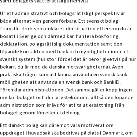
samt bolagets skatterättsliga hemvist.
Ur ett administrativt och bolagsrättsligt perspektiv är
båda alternativen genomförbara. Ett svenskt bolag
framstår dock som enklare i din situation eftersom du är
bosatt i Sverige och därmed kan hantera bokföring,
deklaration, bolagsrättslig dokumentation samt den
löpande kontakten med bank och myndigheter inom ett
svenskt system (hur stor fördel det är beror givetvis på hur
bekant du är med de danska motsvarigheterna). Även
praktiska frågor som att kunna använda en svensk bank
möjligheten att använda en svensk bank och BankID,
förenklar administrationen. Detsamma gäller kopplingen
mellan bolaget och din privatekonomi, alltså den löpande
administration som krävs för att ta ut ersättning från
bolaget genom lön eller utdelning.
Ett danskt bolag kan däremot vara motiverat om
uppdraget i huvudsak ska bedrivas på plats i Danmark, om