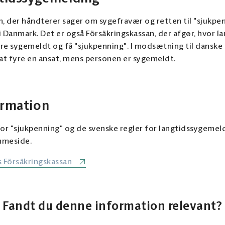
n, der håndterer sager om sygefravær og retten til "sjukpen
Danmark. Det er også Försäkringskassan, der afgør, hvor l
re sygemeldt og få "sjukpenning". I modsætning til danske
l at fyre en ansat, mens personen er sygemeldt.
ormation
r "sjukpenning" og de svenske regler for langtidssygemel
mmeside.
 Försäkringskassan
Fandt du denne information relevant?