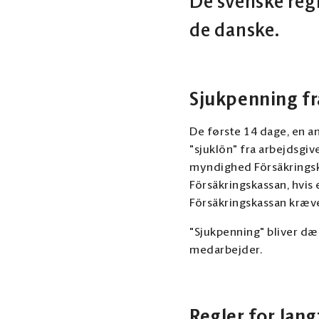
De svenske reg
de danske.
Sjukpenning fr
De første 14 dage, en a
"sjuklön" fra arbejdsgi
myndighed Försäkringska
Försäkringskassan, hvis
Försäkringskassan kræv
"Sjukpenning" bliver dæ
medarbejder.
Regler for lan