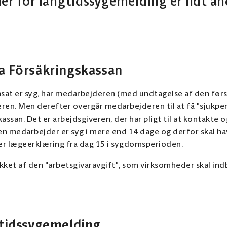
ler for langtidssygemelding er lidt a
a Försäkringskassan
nsat er syg, har medarbejderen (med undtagelse af den først
veren. Men derefter overgår medarbejderen til at få "sjukpe
ssan. Det er arbejdsgiveren, der har pligt til at kontakte 
 en medarbejder er syg i mere end 14 dage og derfor skal ha
er lægeerklæring fra dag 15 i sygdomsperioden.
kket af den "arbetsgivaravgift", som virksomheder skal ind
gtidssygemelding