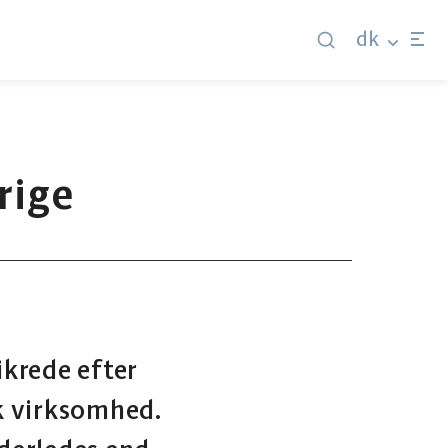
dk
rige
sikrede efter
sk virksomhed.