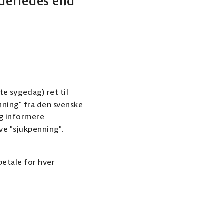
nderledes end
e sygedag) ret til
nning" fra den svenske
og informere
ve "sjukpenning".
betale for hver